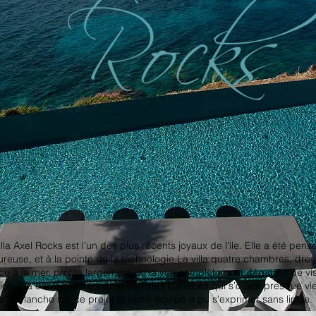
la Axel Rocks est l’un des plus récents joyaux de l’ile. Elle a été pens
eureuse, et à la pointe de la technologie.La villa quatre chambres, dres
ce à la mer, profite largement de la vue complètement dégagée de vis 
ion à la contemplation de la mer des Caraïbes qui s’ouvre presque vie
carte blanche sur ce projet et notre équipe a pu s'exprimer sans limite.