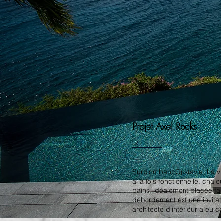
Projet Axel Rocks
Surplombant Gustavia, La vil
à la fois fonctionnelle, chal
bains, idéalement placée fa
débordement est une invitat
architecte d'intérieur a eu 