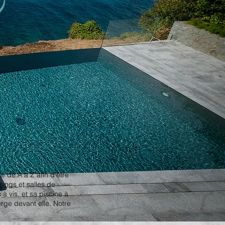
ée de A à Z afin d’être
sings et salles de
à vis, et sa piscine à
rge devant elle. Notre